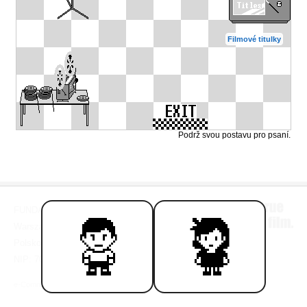
Filmové titulky
Podrž svou postavu pro psaní.
FUNDACJA AMONDO FILMS
Warszawa
Polsko
NIP: 7010241565
e-Commerce by
Talk&Buy