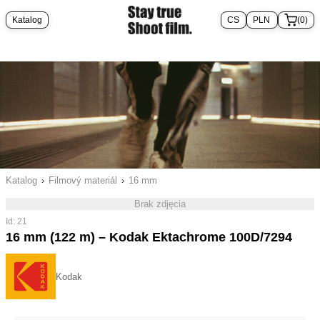
Katalog
(0)
Katalog
›
Filmový materiál
›
16 mm
Brak zdjęcia
Id: 21
16 mm (122 m) – Kodak Ektachrome 100D/7294
Kodak