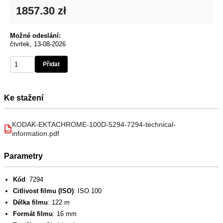
1857.30 zł
Možné odeslání:
čtvrtek, 13-08-2026
Přidat
Ke stažení
KODAK-EKTACHROME-100D-5294-7294-technical-
information.pdf
PDF
Parametry
Kód
: 7294
Citlivost filmu (ISO)
: ISO 100
Délka filmu
: 122 m
Formát filmu
: 16 mm