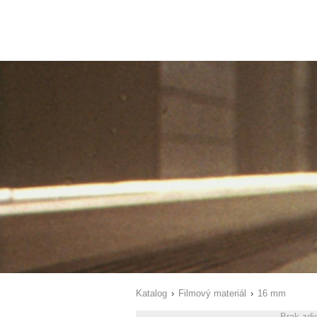
Katalog
›
Filmový materiál
›
16 mm
Brak zdj