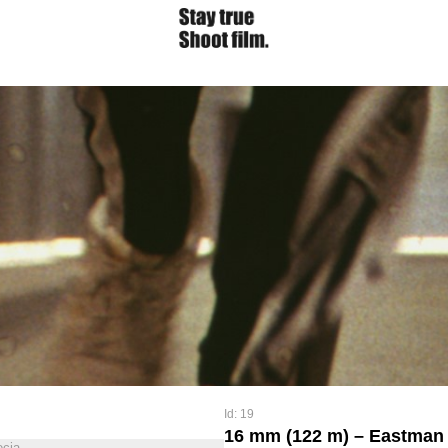
Id: 19
16 mm (122 m) – Eastman
ęcia