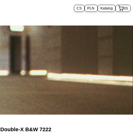
Katalog
(0)
 Double-X B&W 7222