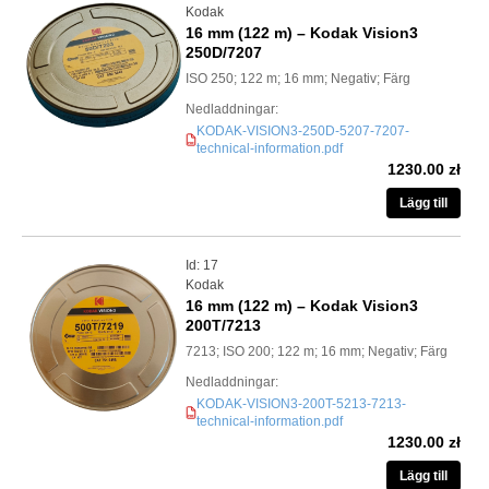
Kodak
16 mm (122 m) – Kodak Vision3
250D/7207
ISO 250; 122 m; 16 mm; Negativ; Färg
Nedladdningar:
KODAK-VISION3-250D-5207-7207-
PDF
technical-information.pdf
1230.00 zł
Lägg till
Id: 17
Kodak
16 mm (122 m) – Kodak Vision3
200T/7213
7213; ISO 200; 122 m; 16 mm; Negativ; Färg
Nedladdningar:
KODAK-VISION3-200T-5213-7213-
PDF
technical-information.pdf
1230.00 zł
Lägg till