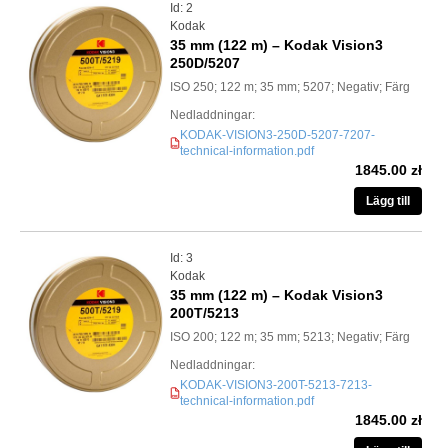
Id: 2
Kodak
35 mm (122 m) – Kodak Vision3
250D/5207
ISO 250; 122 m; 35 mm; 5207; Negativ; Färg
Nedladdningar:
KODAK-VISION3-250D-5207-7207-
PDF
technical-information.pdf
1845.00 zł
Lägg till
Id: 3
Kodak
35 mm (122 m) – Kodak Vision3
200T/5213
ISO 200; 122 m; 35 mm; 5213; Negativ; Färg
Nedladdningar:
KODAK-VISION3-200T-5213-7213-
PDF
technical-information.pdf
1845.00 zł