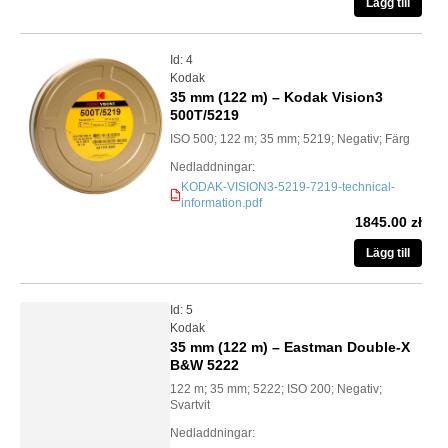
Lägg till
Id: 4
Kodak
35 mm (122 m) – Kodak Vision3
500T/5219
ISO 500; 122 m; 35 mm; 5219; Negativ; Färg
Nedladdningar:
KODAK-VISION3-5219-7219-technical-
information.pdf
PDF
1845.00 zł
Lägg till
Id: 5
Kodak
35 mm (122 m) – Eastman Double-X
B&W 5222
122 m; 35 mm; 5222; ISO 200; Negativ;
Svartvit
Nedladdningar: