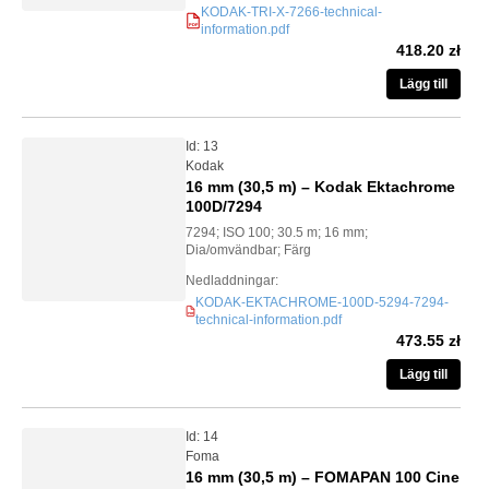
KODAK-TRI-X-7266-technical-
information.pdf
PDF
418.20 zł
Lägg till
Id: 13
Kodak
16 mm (30,5 m) – Kodak Ektachrome
100D/7294
7294; ISO 100; 30.5 m; 16 mm;
Dia/omvändbar; Färg
Nedladdningar:
KODAK-EKTACHROME-100D-5294-7294-
PDF
technical-information.pdf
473.55 zł
Lägg till
Id: 14
Foma
16 mm (30,5 m) – FOMAPAN 100 Cine