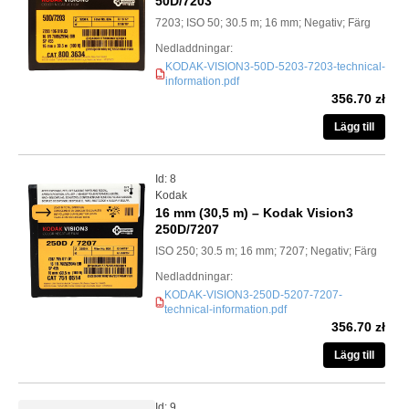
50D/7203
7203; ISO 50; 30.5 m; 16 mm; Negativ; Färg
Nedladdningar:
KODAK-VISION3-50D-5203-7203-technical-
PDF
information.pdf
356.70 zł
Lägg till
Id: 8
Kodak
16 mm (30,5 m) – Kodak Vision3
250D/7207
ISO 250; 30.5 m; 16 mm; 7207; Negativ; Färg
Nedladdningar:
KODAK-VISION3-250D-5207-7207-
PDF
technical-information.pdf
356.70 zł
Lägg till
Id: 9