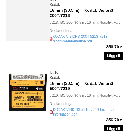
Kodak
16 mm (30,5 m) – Kodak Vision3
200T/7213
7213; ISO 200; 30.5 m; 16 mm; Negativ; Färg
Nedladdningar:
KODAK-VISION3-200T-5213-7213-
PDF
technical-information.pdf
356.70 zł
Lägg till
Id: 10
Kodak
16 mm (30,5 m) – Kodak Vision3
500T/7219
7219; ISO 500; 30.5 m; 16 mm; Negativ; Färg
Nedladdningar:
KODAK-VISION3-5219-7219-technical-
information.pdf
PDF
356.70 zł
Lägg till