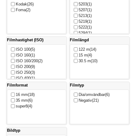
Kodak
(26)
5203
(1)
Foma
(2)
5207
(1)
5213
(1)
5219
(1)
5222
(1)
5294
(1)
7203
(2)
Filmhastighet (ISO)
Filmlängd
7206
(2)
ISO 100
(5)
122 m
(14)
7207
(1)
ISO 160
(1)
15 m
(4)
7213
(3)
ISO 160/200
(2)
30.5 m
(10)
7219
(3)
ISO 200
(9)
7222
(2)
ISO 250
(3)
7266
(3)
ISO 400
(1)
7294
(3)
ISO 50
(3)
Filmformat
Filmtyp
ISO 500
(4)
16 mm
(18)
Dia/omvändbar
(6)
35 mm
(6)
Negativ
(21)
super8
(4)
Bildtyp