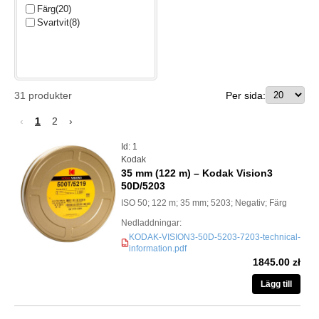
Färg
(20)
Svartvit
(8)
31
produkter
Per sida:
‹
1
2
›
Id: 1
Kodak
35 mm (122 m) – Kodak Vision3
50D/5203
ISO 50; 122 m; 35 mm; 5203; Negativ; Färg
Nedladdningar:
KODAK-VISION3-50D-5203-7203-technical-
PDF
information.pdf
1845.00 zł
Lägg till