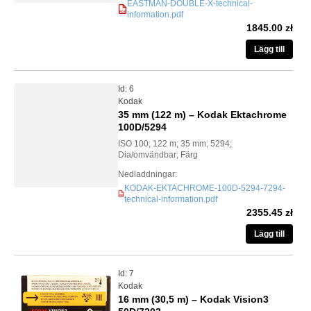
EASTMAN-DOUBLE-X-technical-
information.pdf
PDF
1845.00 zł
Lägg till
Id: 6
Kodak
35 mm (122 m) – Kodak Ektachrome
100D/5294
ISO 100; 122 m; 35 mm; 5294;
Dia/omvändbar; Färg
Nedladdningar:
KODAK-EKTACHROME-100D-5294-7294-
PDF
technical-information.pdf
2355.45 zł
Lägg till
Id: 7
Kodak
16 mm (30,5 m) – Kodak Vision3