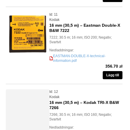
Id: 11
Kodak
16 mm (30,5 m) – Eastman Double-X
B&W 7222
7222; 30.5 m; 16 mm; ISO 200; Negativ;
Svartvit
Nedladdningar:
EASTMAN-DOUBLE-X-technical-
information.pdf
PDF
356.70 zł
Lägg till
Id: 12
Kodak
16 mm (30,5 m) – Kodak TRI-X B&W
7266
7266; 30.5 m; 16 mm; ISO 160; Negativ;
Svartvit
Nedladdningar: