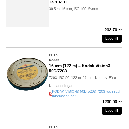
1×PERFO
30.5 m; 16 mm; ISO 100; Svartvit
233.70 zł
Lägg till
Id: 15
Kodak
16 mm (122 m) – Kodak Vision3
50D/7203
7203; ISO 50; 122 m; 16 mm; Negativ; Färg
Nedladdningar:
KODAK-VISION3-50D-5203-7203-technical-
PDF
information.pdf
1230.00 zł
Lägg till
Id: 16