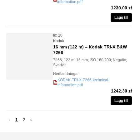
information.pdf
PDF
1230.00 zł
Lägg till
Id: 20
Kodak
16 mm (122 m) – Kodak TRI-X B&W
7266
7266; 122 m; 16 mm; ISO 160/200; Negativ;
Svartvit
Nedladdningar:
KODAK-TRI-X-7266-technical-
information.pdf
PDF
1242.30 zł
Lägg till
‹
1
2
›