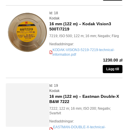
Id: 18
Kodak
16 mm (122 m) – Kodak Vision3
500T/7219
7219; ISO 500; 122 m; 16 mm; Negativ; Färg
Nedladdningar:
KODAK-VISION3-5219-7219-technical-
information.pdf
PDF
1230.00 zł
Lägg till
Id: 19
Kodak
16 mm (122 m) – Eastman Double-X
B&W 7222
7222; 122 m; 16 mm; ISO 200; Negativ;
Svartvit
Nedladdningar:
EASTMAN-DOUBLE-X-technical-