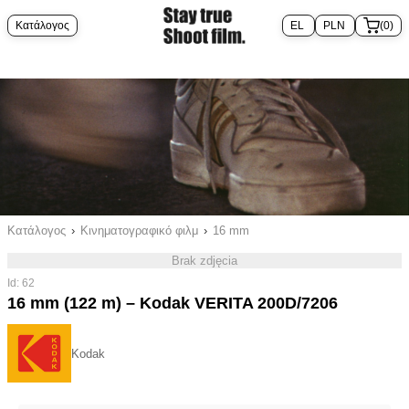
Κατάλογος
(0)
Κατάλογος
›
Κινηματογραφικό φιλμ
›
16 mm
Brak zdjęcia
Id: 62
16 mm (122 m) – Kodak VERITA 200D/7206
Kodak