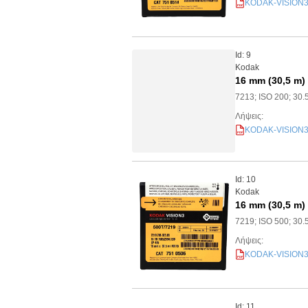
KODAK-VISION3-2
PDF
Id: 9
Kodak
16 mm (30,5 m)
7213; ISO 200; 30.
Λήψεις:
KODAK-VISION3-2
PDF
Id: 10
Kodak
16 mm (30,5 m)
7219; ISO 500; 30.
Λήψεις:
KODAK-VISION3-5
PDF
Id: 11