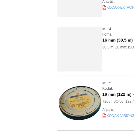
Λήψεις:
KODAK-EKTACHRO
PDF
Id: 14
Foma
16 mm (30,5 m
30.5 m; 16 mm; IS
Id: 15
Kodak
16 mm (122 m) 
7203; ISO 50; 122
Λήψεις:
KODAK-VISION3-5
PDF