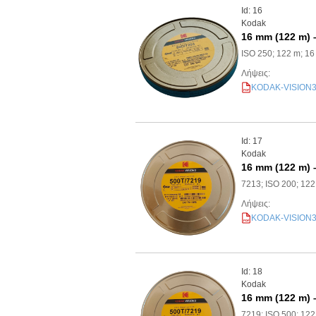
Id: 16
Kodak
16 mm (122 m) 
ISO 250; 122 m; 1
Λήψεις:
KODAK-VISION3-2
PDF
Id: 17
Kodak
16 mm (122 m) 
7213; ISO 200; 12
Λήψεις:
KODAK-VISION3-2
PDF
Id: 18
Kodak
16 mm (122 m) 
7219; ISO 500; 12