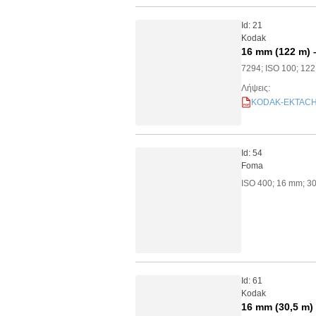
Id: 21
Kodak
16 mm (122 m) 
7294; ISO 100; 12
Λήψεις:
KODAK-EKTACHRO
PDF
Id: 54
Foma
ISO 400; 16 mm; 3
Id: 61
Kodak
16 mm (30,5 m)