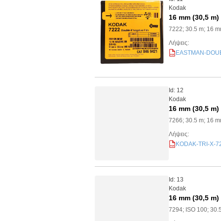
Kodak
16 mm (30,5 m)
7222; 30.5 m; 16 
Λήψεις:
EASTMAN-DOUBLE
PDF
Id: 12
Kodak
16 mm (30,5 m)
7266; 30.5 m; 16 
Λήψεις:
KODAK-TRI-X-726
PDF
Id: 13
Kodak
16 mm (30,5 m)
7294; ISO 100; 30