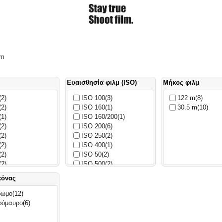
mm
Ευαισθησία φιλμ (ISO)
Μήκος φιλμ
(2)
ISO 100
(3)
122 m
(8)
(2)
ISO 160
(1)
30.5 m
(10)
(1)
ISO 160/200
(1)
(2)
ISO 200
(6)
(2)
ISO 250
(2)
(2)
ISO 400
(1)
(2)
ISO 50
(2)
(2)
ISO 500
(2)
κόνας
ρωμο
(12)
ρόμαυρο
(6)