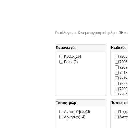
Κατάλογος
›
Κινηματογραφικό φιλμ
›
16 
Παραγωγός
Κωδικός
Kodak
(16)
7203
Foma
(2)
7206
7207
7213
7219
7222
7266
7294
Τύπος φιλμ
Τύπος ει
Αναστρέψιμο
(3)
Έγχ
Αρνητικό
(14)
Ασπ