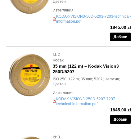
Цветен
Изтегляния:
KODAK-VISION3-50D-5203-7203-technical-
PDF
information.pdf
1845.00 zł
Добави
Id: 2
Kodak
35 mm (122 m) – Kodak Vision3
250D/5207
ISO 250; 122 m; 35 mm; 5207; Негатив;
Цветен
Изтегляния:
KODAK-VISION3-250D-5207-7207-
PDF
technical-information.pdf
1845.00 zł
Добави
Id: 3