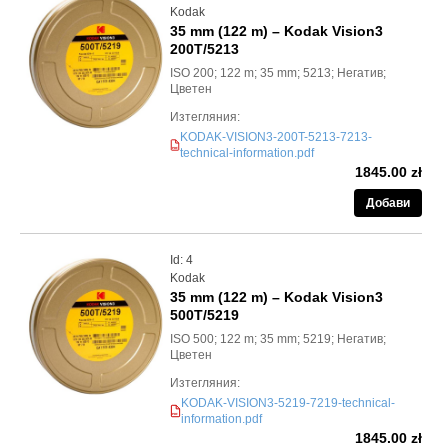
Kodak
35 mm (122 m) – Kodak Vision3
200T/5213
ISO 200; 122 m; 35 mm; 5213; Негатив;
Цветен
Изтегляния:
KODAK-VISION3-200T-5213-7213-
PDF
technical-information.pdf
1845.00 zł
Добави
Id: 4
Kodak
35 mm (122 m) – Kodak Vision3
500T/5219
ISO 500; 122 m; 35 mm; 5219; Негатив;
Цветен
Изтегляния:
KODAK-VISION3-5219-7219-technical-
information.pdf
PDF
1845.00 zł