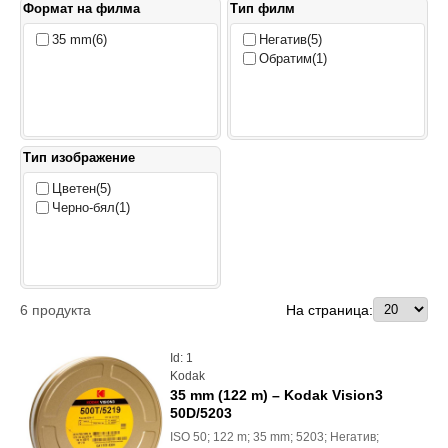
Формат на филма
Тип филм
35 mm
(6)
Негатив
(5)
Обратим
(1)
Тип изображение
Цветен
(5)
Черно-бял
(1)
6
продукта
На страница:
Id: 1
Kodak
35 mm (122 m) – Kodak Vision3
50D/5203
ISO 50; 122 m; 35 mm; 5203; Негатив;