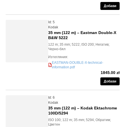
Добави
Id: 5
Kodak
35 mm (122 m) – Eastman Double-X
B&W 5222
122 m; 35 mm; 5222; ISO 200; Негатив;
Черно-бял
Изтегляния:
EASTMAN-DOUBLE-X-technical-
information.pdf
PDF
1845.00 zł
Добави
Id: 6
Kodak
35 mm (122 m) – Kodak Ektachrome
100D/5294
ISO 100; 122 m; 35 mm; 5294; Обратим;
Цветен