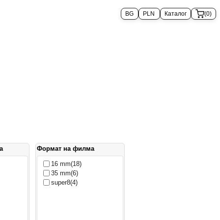
Каталог
(0)
а
Формат на филма
16 mm
(18)
35 mm
(6)
super8
(4)