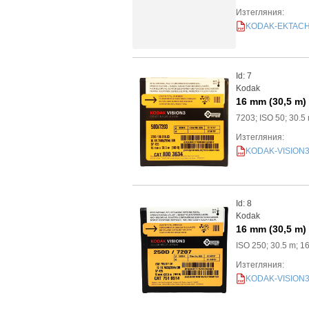
Изтегляния:
KODAK-EKTACHRO
PDF
Id: 7
Kodak
16 mm (30,5 m)
7203; ISO 50; 30.5
Изтегляния:
KODAK-VISION3-5
PDF
Id: 8
Kodak
16 mm (30,5 m)
ISO 250; 30.5 m; 1
Изтегляния:
KODAK-VISION3-2
PDF