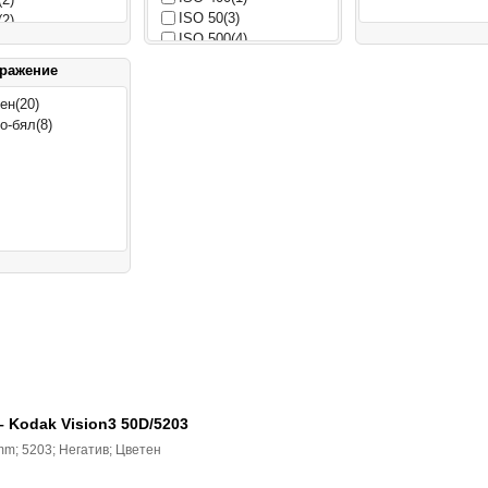
ISO 50
(3)
(2)
ISO 500
(4)
(1)
(3)
бражение
(3)
(2)
ен
(20)
(3)
о-бял
(8)
(3)
– Kodak Vision3 50D/5203
 mm; 5203; Негатив; Цветен