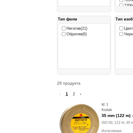
7206
7207
7213
Тип филм
Тип изо
7219
7222
Негатив
(21)
Цвет
7266
Обратим
(6)
Черн
7294
28
продукта
‹
1
2
›
Id: 1
Kodak
35 mm (122 m) 
ISO 50; 122 m; 35
Изтегляния: