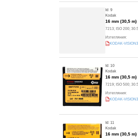
Id: 9
Kodak
16 mm (30,5 m)
7213; ISO 200; 30.
Изтегляния:
KODAK-VISION3-2
PDF
Id: 10
Kodak
16 mm (30,5 m)
7219; ISO 500; 30.
Изтегляния:
KODAK-VISION3-5
PDF
Id: 11
Kodak
16 mm (30,5 m)