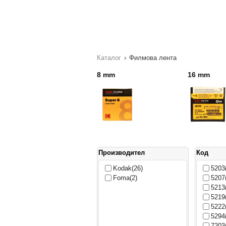
Каталог
›
Филмова лента
8 mm
16 mm
Производител
Код
Kodak
(26)
5203
Foma
(2)
5207
5213
5219
5222
5294
7203