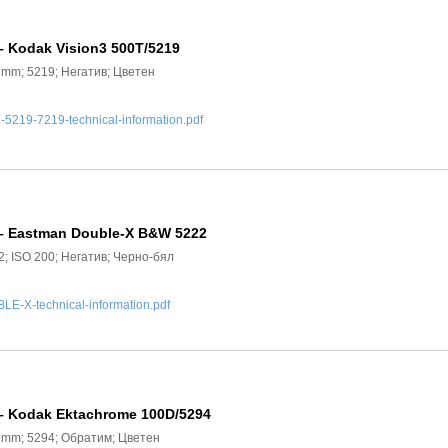
– Kodak Vision3 500T/5219
5 mm; 5219; Негатив; Цветен
219-7219-technical-information.pdf
 – Eastman Double-X B&W 5222
2; ISO 200; Негатив; Черно-бял
-X-technical-information.pdf
– Kodak Ektachrome 100D/5294
5 mm; 5294; Обратим; Цветен