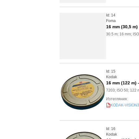
Id: 14
Foma
16 mm (30,5 m
30.5 m; 16 mm; IS
Id: 15
Kodak
16 mm (122 m) 
7203; ISO 50; 122
Изтегляния:
KODAK-VISION3-5
PDF
Id: 16
Kodak