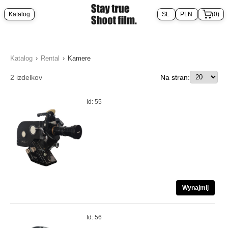
Katalog
(0)
Katalog
›
Rental
›
Kamere
2
izdelkov
Na stran:
Id: 55
Wynajmij
Id: 56