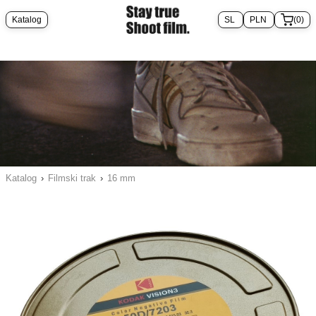
Katalog
(0)
Katalog
›
Filmski trak
›
16 mm