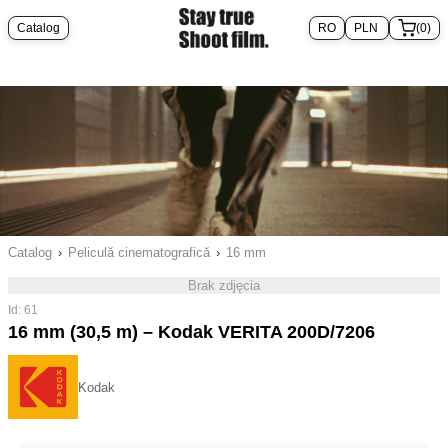
Catalog
(0)
Catalog
›
Peliculă cinematografică
›
16 mm
Brak zdjęcia
Id: 61
16 mm (30,5 m) – Kodak VERITA 200D/7206
Kodak