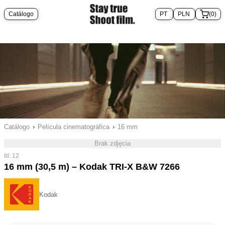
Catálogo
(0)
Catálogo
›
Película cinematográfica
›
16 mm
Brak zdjęcia
Id: 12
16 mm (30,5 m) – Kodak TRI-X B&W 7266
Kodak