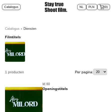
Catalogus
(0)
Catalogus
›
Diensten
Filmtitels
1
producten
Per pagina:
Id: 60
Openingstitels