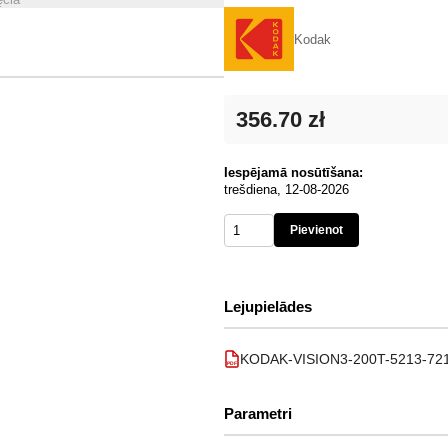
Kodak
356.70 zł
Iespējamā nosūtīšana:
trešdiena, 12-08-2026
Pievienot
Lejupielādes
KODAK-VISION3-200T-5213-7213-
PDF
Parametri