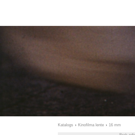
Katalogs
›
Kinofilma lente
›
16 mm
Brak zdj