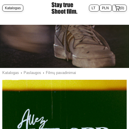
Katalogas
(0)
Katalogas
›
Paslaugos
›
Filmų pavadinimai