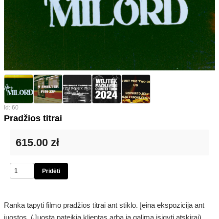
Id: 60
Pradžios titrai
615.00 zł
Pridėti
Ranka tapyti filmo pradžios titrai ant stiklo. Įeina ekspozicija ant
juostos. (Juostą pateikia klientas arba ją galima įsigyti atskirai)