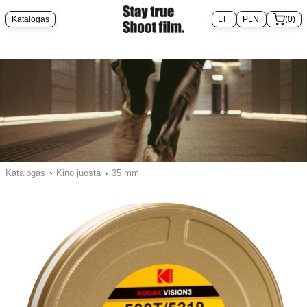
Katalogas
(0)
Katalogas
›
Kino juosta
›
35 mm