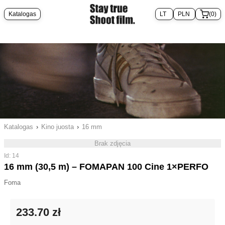
Katalogas
(0)
Katalogas
›
Kino juosta
›
16 mm
Brak zdjęcia
Id: 14
16 mm (30,5 m) – FOMAPAN 100 Cine 1×PERFO
Foma
233.70 zł