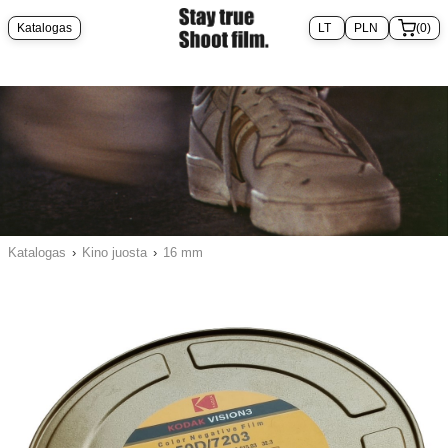
Katalogas
(0)
Katalogas
›
Kino juosta
›
16 mm