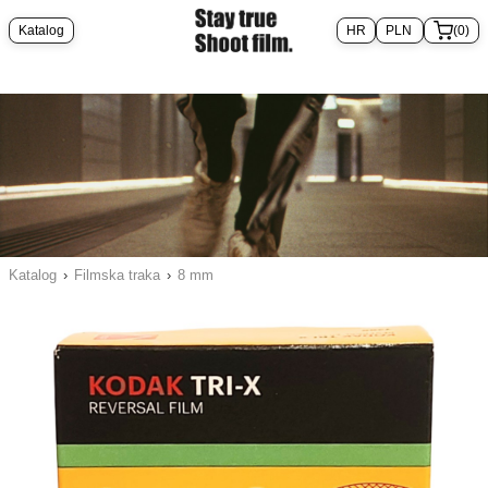
Katalog
(0)
Katalog
›
Filmska traka
›
8 mm