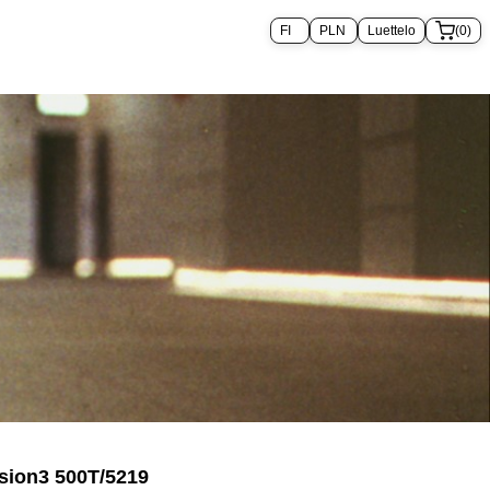
Luettelo
(0)
sion3 500T/5219