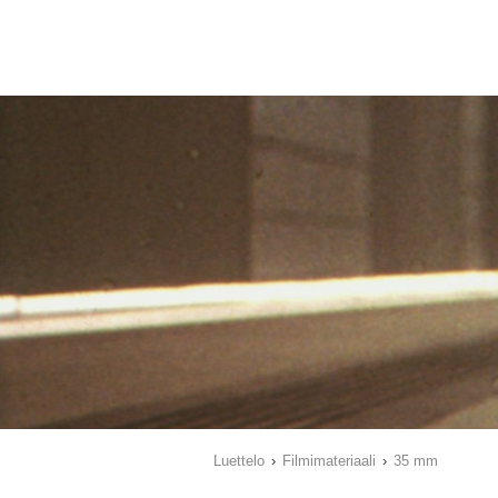
Luettelo
›
Filmimateriaali
›
35 mm