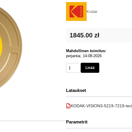
Kodak
1845.00 zł
Mahdollinen toimitus:
perjantai, 14-08-2026
Lisää
Lataukset
KODAK-VISION3-5219-7219-techn
PDF
Parametrit