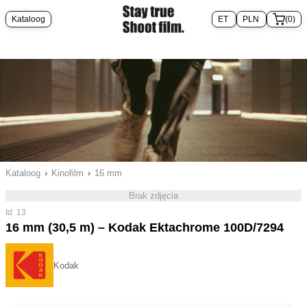
Kataloog
(0)
Kataloog
›
Kinofilm
›
16 mm
Brak zdjęcia
Id: 13
16 mm (30,5 m) – Kodak Ektachrome 100D/7294
Kodak