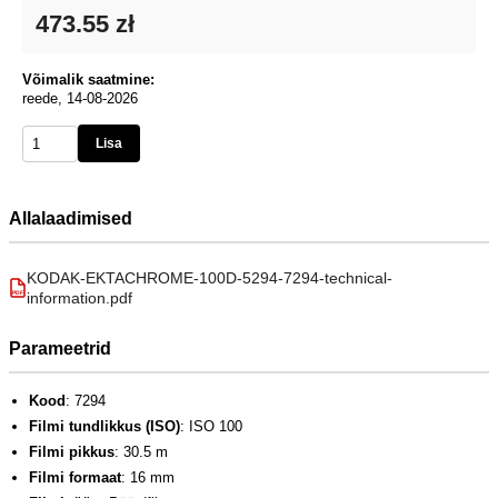
473.55 zł
Võimalik saatmine:
reede, 14-08-2026
Lisa
Allalaadimised
KODAK-EKTACHROME-100D-5294-7294-technical-
information.pdf
PDF
Parameetrid
Kood
: 7294
Filmi tundlikkus (ISO)
: ISO 100
Filmi pikkus
: 30.5 m
Filmi formaat
: 16 mm