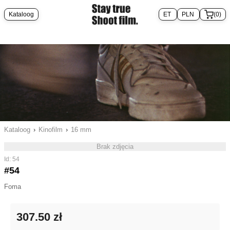
Kataloog
(0)
Kataloog
›
Kinofilm
›
16 mm
Brak zdjęcia
Id: 54
#54
Foma
307.50 zł