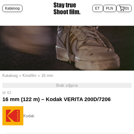
Kataloog
(0)
Kataloog
›
Kinofilm
›
16 mm
Brak zdjęcia
Id: 62
16 mm (122 m) – Kodak VERITA 200D/7206
Kodak