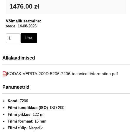
1476.00 zł
Võimalik saatmine:
reede, 14-08-2026
Lisa
Allalaadimised
KODAK-VERITA-200D-5206-7206-technical-information.pdf
PDF
Parameetrid
Kood
: 7206
Filmi tundlikkus (ISO)
: ISO 200
Filmi pikkus
: 122 m
Filmi formaat
: 16 mm
Filmi tüüp
: Negatiiv