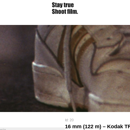
Id: 20
16 mm (122 m) – Kodak T
ęcia