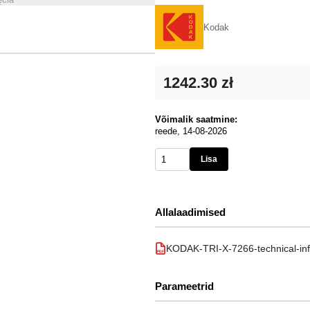
Kodak
1242.30 zł
Võimalik saatmine:
reede, 14-08-2026
Lisa
Allalaadimised
KODAK-TRI-X-7266-technical-inf
PDF
Parameetrid