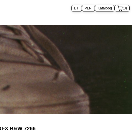
Kataloog
(0)
RI-X B&W 7266