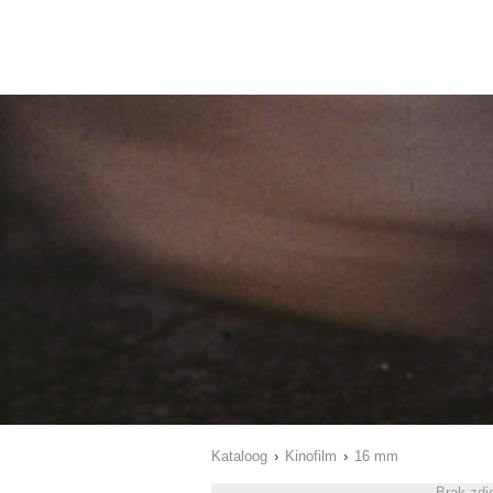
Kataloog
›
Kinofilm
›
16 mm
Brak zdj