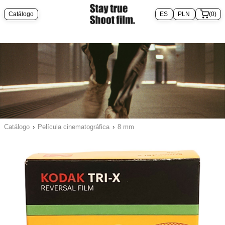
Catálogo
(0)
Catálogo
›
Película cinematográfica
›
8 mm