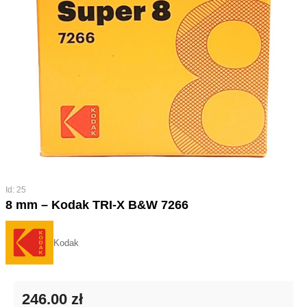
Id: 25
8 mm – Kodak TRI-X B&W 7266
Kodak
246.00 zł