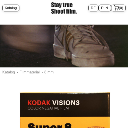
Katalog
(0)
Katalog
›
Filmmaterial
›
8 mm