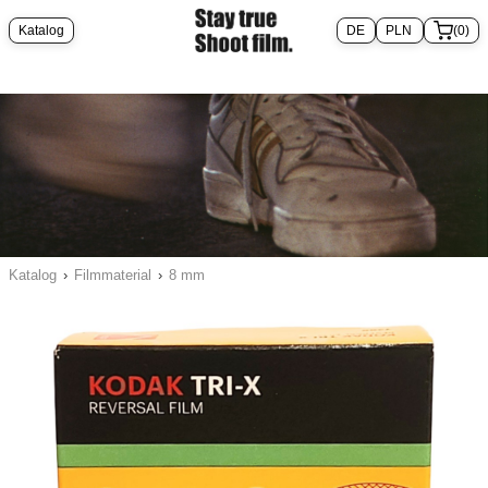
Katalog
(0)
Katalog
›
Filmmaterial
›
8 mm