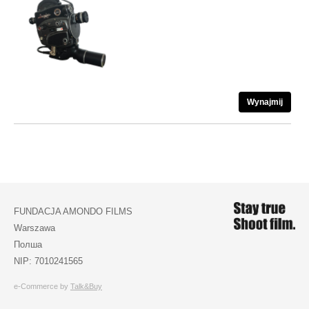
Wynajmij
FUNDACJA AMONDO FILMS
Warszawa
Полша
NIP: 7010241565
e-Commerce by
Talk&Buy